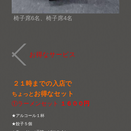
椅子席6名、椅子席4名
お得なサービス
２１時までの入店で
お得なセット
ちょっと
①ラーメンセット
１６００円
★アルコール１杯
★餃子５個