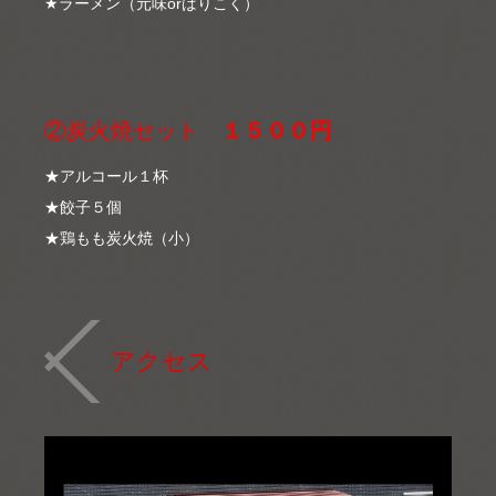
★ラーメン（元味orばりこく）
②炭火焼セット
１５００円
★アルコール１杯
★餃子５個
★鶏もも炭火焼（小）
アクセス