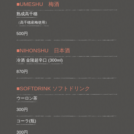
■UMESHU 梅酒
熟成高千穗
（高千穂産梅使用）
500円
■NIHONSHU 日本酒
冷酒 金陵超辛口 (300ml)
870円
■SOFTDRINK ソフトドリンク
ウーロン茶
300円
コーラ(瓶)
300円