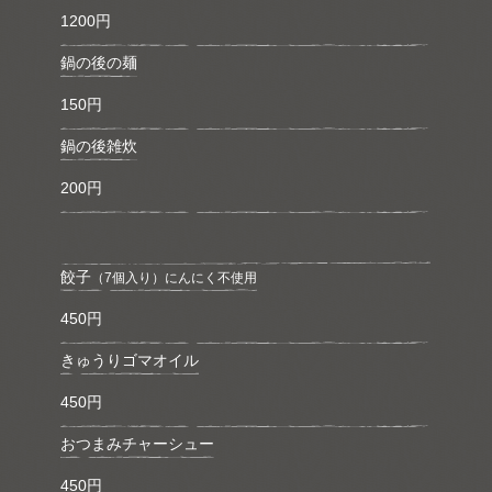
1200円
鍋の後の麺
150円
鍋の後雑炊
200円
餃子
（7個入り）にんにく不使用
450円
きゅうりゴマオイル
450円
おつまみチャーシュー
450円