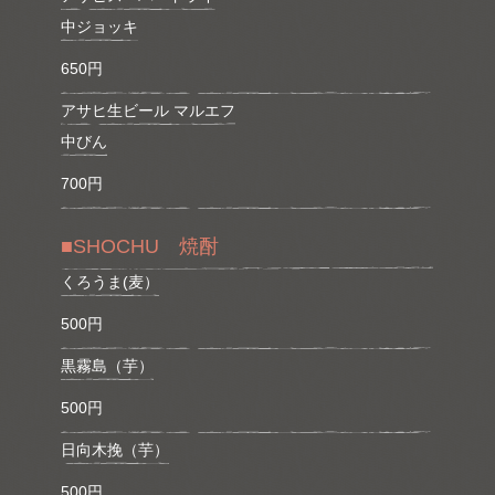
中ジョッキ
650円
アサヒ生ビール マルエフ
中びん
700円
■SHOCHU 焼酎
くろうま(麦）
500円
黒霧島（芋）
500円
日向木挽（芋）
500円