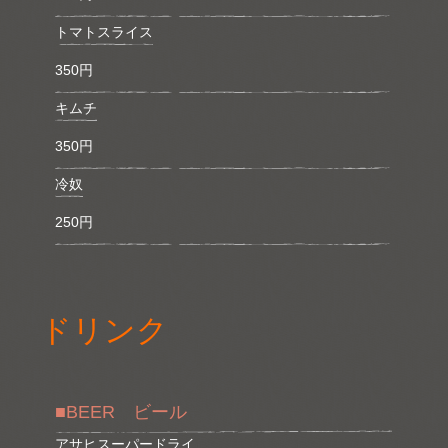
トマトスライス
350円
キムチ
350円
冷奴
250円
ドリンク
■BEER ビール
アサヒスーパードライ