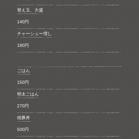
替え玉、大盛
140円
チャーシュー増し
180円
ごはん
150円
明太ごはん
270円
焼豚丼
500円