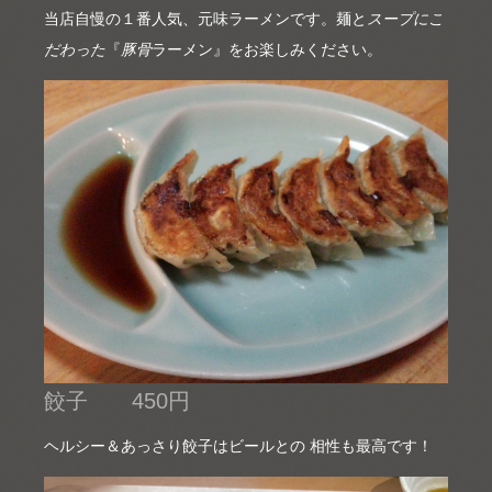
当店自慢の１番人気、元味ラーメンです。麺と
スープにこ
だわった
『
豚骨
ラーメン』をお楽しみください。
餃子 450円
ヘルシー＆あっさり餃子はビールとの 相性も最高です！