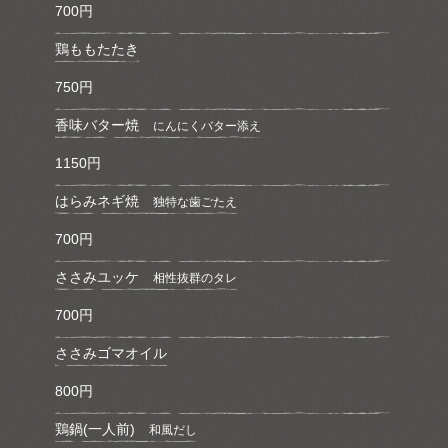
700円
鶏ももたたき
750円
香味バター焼
にんにくバター添え
1150円
はらみネギ焼
独特な歯ごたえ
700円
ささみユッケ
相性抜群のタレ
700円
ささみゴマオイル
800円
鶏鍋(一人前)
和風だし